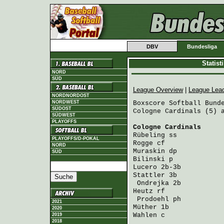
DBV
Bundesliga
Statis
NORD
SÜD
League Overview
|
League Lea
NORDNORDOST
NORDWEST
Boxscore Softball Bunde
SÜDOST
Cologne Cardinals (5) a
SÜDWEST
PLAYOFFS
Cologne Cardinals
     
Rübeling
 ss           
PLAYOFFS/D-POKAL
Rogge
 cf              
NORD
Muraskin
 dp           
SÜD
Bilinski
 p            
Lucero
 2b-3b          
Stattler
 3b           
Ondrejka
 2b          
Heutz
 rf              
Prodoehl
 ph          
2021
Müther
 1b             
2020
Wahlen
 c              
2019
2018