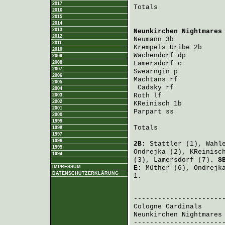
2017
Totals                 
2016
2015
2014
2013
Neunkirchen Nightmares
2012
Neumann
 3b            
2011
Krempels Uribe
 2b     
2010
Wachendorf
 dp         
2009
2008
Lamersdorf
 c          
2007
Swearngin
 p           
2006
Machtans
 rf           
2005
Cadsky
 rf            
2004
Roth
 lf               
2003
2002
KReinisch
 1b          
2001
Parpart
 ss            
2000
1999
Totals                 
1998
1997
1996
2B:
Stattler
(1),
Wahl
1995
Ondrejka
(2),
KReinisc
1994
(3),
Lamersdorf
(7).
S
IMPRESSUM
E:
Müther
(6),
Ondrejk
DATENSCHUTZERKLÄRUNG
1.
                       
Cologne Cardinals
     
Neunkirchen Nightmares
-----------------------