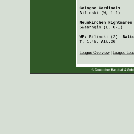
Cologne Cardinals
     
Bilinski
 (W, 1-1)     
Neunkirchen Nightmares
Swearngin
 (L, 0-1)    
WP:
Bilinski
(2).
Batt
T:
1:45;
Att:
20
League Overview
|
League Lea
| © Deutscher Baseball & Softb