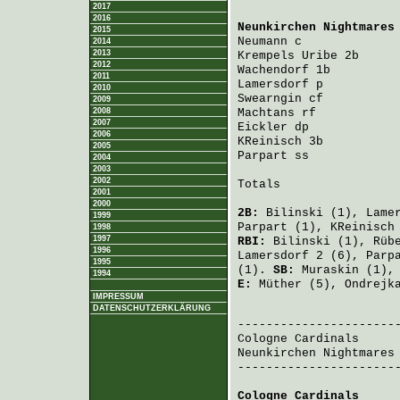
2017
2016
Neunkirchen Nightmares
2015
Neumann
 c             
2014
2013
Krempels Uribe
 2b     
2012
Wachendorf
 1b         
2011
Lamersdorf
 p          
2010
Swearngin
 cf          
2009
2008
Machtans
 rf           
2007
Eickler
 dp            
2006
KReinisch
 3b          
2005
Parpart
 ss            
2004
2003
2002
Totals                 
2001
2000
2B:
Bilinski
(1),
Lame
1999
Parpart
(1),
KReinisch
1998
1997
RBI:
Bilinski
(1),
Rüb
1996
Lamersdorf
2 (6),
Parp
1995
(1).
SB:
Muraskin
(1)
1994
E:
Müther
(5),
Ondrejk
IMPRESSUM
DATENSCHUTZERKLÄRUNG
                       
Cologne Cardinals
     
Neunkirchen Nightmares
-----------------------
Cologne Cardinals
     