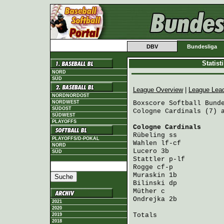
DBV
Bundesliga
Statis
NORD
SÜD
League Overview
|
League Lea
NORDNORDOST
NORDWEST
Boxscore Softball Bunde
SÜDOST
Cologne Cardinals (7) a
SÜDWEST
PLAYOFFS
Cologne Cardinals
     
Rübeling
 ss           
PLAYOFFS/D-POKAL
Wahlen
 lf-cf          
NORD
Lucero
 3b             
SÜD
Stattler
 p-lf         
Rogge
 cf-p            
Muraskin
 1b           
Bilinski
 dp           
Müther
 c              
Ondrejka
 2b           
2021
2020
Totals                 
2019
2018