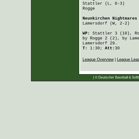
Stattler
 (L, 0-3)     
Rogge
                 
Neunkirchen Nightmares
Lamersdorf
 (W, 2-2)   
WP:
Stattler
3 (10),
R
by
Rogge
2 (2), by
Lam
Lamersdorf
29.
T:
1:30;
Att:
30
League Overview
|
League Lea
| © Deutscher Baseball & Softb