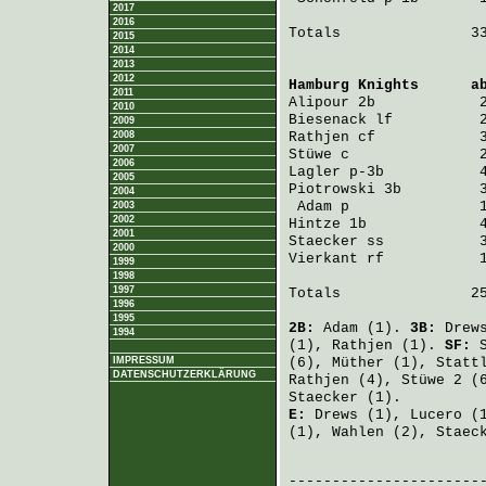
2017
2016
Totals               33
2015
2014
2013
2012
Hamburg Knights
      a
2011
Alipour
 2b            
2010
Biesenack
 lf          
2009
2008
Rathjen
 cf            
2007
Stüwe
 c               
2006
Lagler
 p-3b           
2005
Piotrowski
 3b         
2004
Adam
 p               
2003
2002
Hintze
 1b             
2001
Staecker
 ss           
2000
Vierkant
 rf           
1999
1998
1997
Totals               25
1996
1995
2B:
Adam
(1).
3B:
Drew
1994
(1),
Rathjen
(1).
SF:
IMPRESSUM
(6),
Müther
(1),
Statt
DATENSCHUTZERKLÄRUNG
Rathjen
(4),
Stüwe
2 (
Staecker
(1).
E:
Drews
(1),
Lucero
(
(1),
Wahlen
(2),
Staec
                       