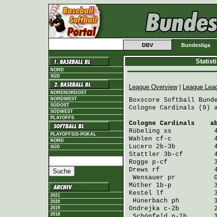
DBV
Bundesliga
Statis
NORD
SÜD
League Overview
|
League Lea
NORDNORDOST
NORDWEST
Boxscore Softball Bunde
SÜDOST
Cologne Cardinals (9) a
SÜDWEST
PLAYOFFS
Cologne Cardinals
    a
Rübeling
 ss           
PLAYOFFS/D-POKAL
Wahlen
 cf-c           
NORD
Lucero
 2b-3b          
SÜD
Stattler
 3b-cf        
Rogge
 p-cf            
Drews
 rf              
Wensauer
 pr          
Müther
 1b-p           
Kestel
 lf             
2021
Hünerbach
 ph         
2020
Ondrejka
 c-2b         
2019
2018
Schönfeld
 p-1b       