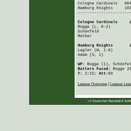
Cologne Cardinals
   00
Hamburg Knights
     10
-----------------------
Cologne Cardinals
     
Rogge
 (L, 0-2)        
Schönfeld
             
Müther
                
Hamburg Knights
       
Lagler
 (W, 1-0)       
Adam
 (S, 1)           
WP:
Rogge
(1),
Schönfe
Batters Faced:
Rogge
2
T:
2:15;
Att:
60
League Overview
|
League Lea
| © Deutscher Baseball & Softb