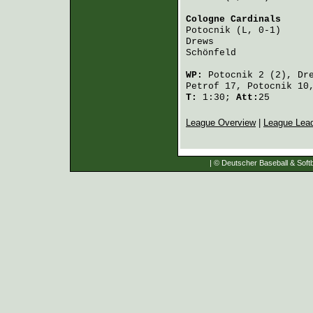
Cologne Cardinals
     
Potocnik
 (L, 0-1)     
Drews
                 
Schönfeld
             
WP:
Potocnik
2 (2),
Dr
Petrof
17,
Potocnik
10
T:
1:30;
Att:
25
League Overview
|
League Lea
| © Deutscher Baseball & Softb