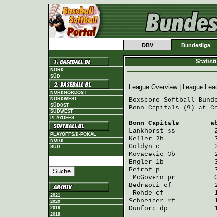
DBV
Bundesliga
Statis
NORD
SÜD
League Overview
|
League Lea
NORDNORDOST
NORDWEST
Boxscore Softball Bunde
SÜDOST
Bonn Capitals (9) at Co
SÜDWEST
PLAYOFFS
Bonn Capitals
        a
Lankhorst
 ss          
PLAYOFFS/D-POKAL
Keller
 2b             
NORD
Goldyn
 c              
SÜD
Kovacevic
 3b          
Engler
 1b             
Petrof
 p              
McGovern
 pr          
Bedraoui
 cf           
Rohde
 cf             
2021
Schneider
 rf          
2020
Dunford
 dp            
2019
2018