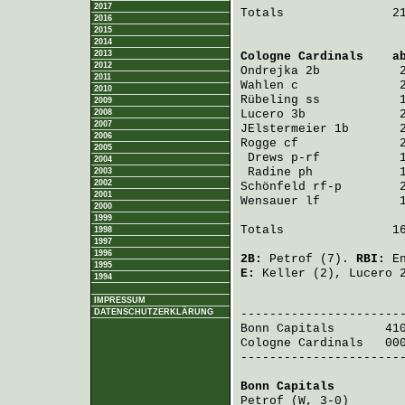
2017
Totals               21
2016
2015
2014
2013
Cologne Cardinals
    a
2012
Ondrejka
 2b           
2011
Wahlen
 c              
2010
Rübeling
 ss           
2009
2008
Lucero
 3b             
2007
JElstermeier
 1b       
2006
Rogge
 cf              
2005
Drews
 p-rf           
2004
Radine
 ph            
2003
2002
Schönfeld
 rf-p        
2001
Wensauer
 lf           
2000
1999
Totals               16
1998
1997
1996
2B:
Petrof
(7).
RBI:
E
1995
E:
Keller
(2),
Lucero
2
1994
                       
IMPRESSUM
DATENSCHUTZERKLÄRUNG
Bonn Capitals
       41
Cologne Cardinals
   00
-----------------------
Bonn Capitals
         
Petrof
 (W, 3-0)       