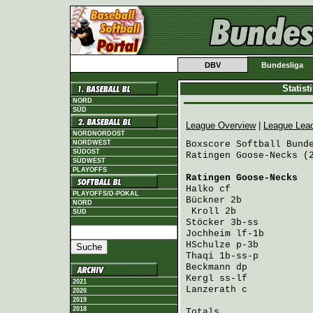
DBV
Bundesliga
Statis
NORD
SÜD
League Overview
|
League Lea
NORDNORDOST
NORDWEST
Boxscore Softball Bunde
SÜDOST
Ratingen Goose-Necks (2
SÜDWEST
PLAYOFFS
Ratingen Goose-Necks
  
Halko
 cf              
PLAYOFFS/D-POKAL
Bückner
 2b            
NORD
Kroll
 2b             
SÜD
Stöcker
 3b-ss         
Jochheim
 lf-1b        
HSchulze
 p-3b         
Thaqi
 1b-ss-p         
Beckmann
 dp           
Kergl
 ss-lf           
2021
Lanzerath
 c           
2020
2019
2018
Totals                 