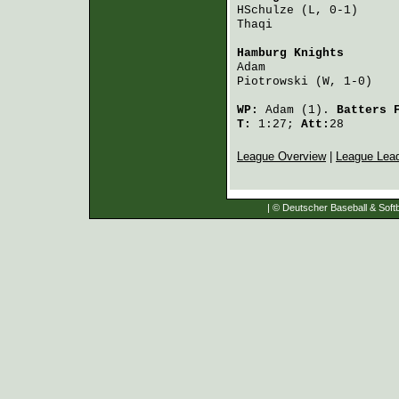
HSchulze
 (L, 0-1)     
Thaqi
                 
Hamburg Knights
       
Adam
                  
Piotrowski
 (W, 1-0)   
WP:
Adam
(1).
Batters 
T:
1:27;
Att:
28
League Overview
|
League Lea
| © Deutscher Baseball & Softb