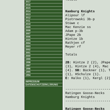
2017
2016
2015
Hamburg Knights
       
2014
2013
Alipour
 lf            
2012
Piotrowski
 3b-p       
2011
Stüwe
 c               
2010
Mac Kenzie
 ss         
2009
2008
Adam
 p-3b             
2007
JPape
 2b              
2006
Hintze
 1b             
2005
Rathjen
 cf            
2004
Meyer
 rf              
2003
2002
2001
Totals                 
2000
1999
2B:
Hintze
2 (2),
JPap
1998
1997
(3),
Hintze
2 (4),
Mac
1996
(4).
SB:
Bückner
(1),
1995
(1),
HSchulze
(1).
1994
E:
Halko
(1),
Kergl
(2
IMPRESSUM
DATENSCHUTZERKLÄRUNG
                       
Ratingen Goose-Necks
  
Hamburg Knights
       
-----------------------
Ratingen Goose-Necks
  