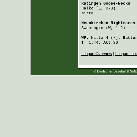
Ratingen Goose-Necks
  
Halko
 (L, 0-3)        
Nitta
                 
Neunkirchen Nightmares
Swearngin
 (W, 1-2)    
WP:
Nitta
4 (7).
Batte
T:
1:44;
Att:
30
League Overview
|
League Lea
| © Deutscher Baseball & Softb