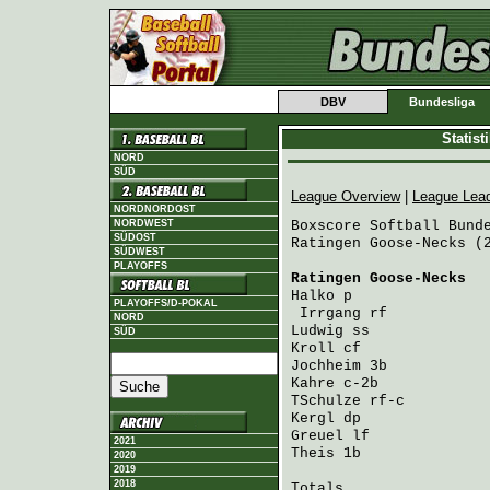
DBV
Bundesliga
Statis
NORD
SÜD
League Overview
|
League Lea
NORDNORDOST
NORDWEST
Boxscore Softball Bunde
SÜDOST
Ratingen Goose-Necks (2
SÜDWEST
PLAYOFFS
Ratingen Goose-Necks
  
Halko
 p               
PLAYOFFS/D-POKAL
Irrgang
 rf           
NORD
Ludwig
 ss             
SÜD
Kroll
 cf              
Jochheim
 3b           
Kahre
 c-2b            
TSchulze
 rf-c         
Kergl
 dp              
Greuel
 lf             
2021
Theis
 1b              
2020
2019
2018
Totals                 