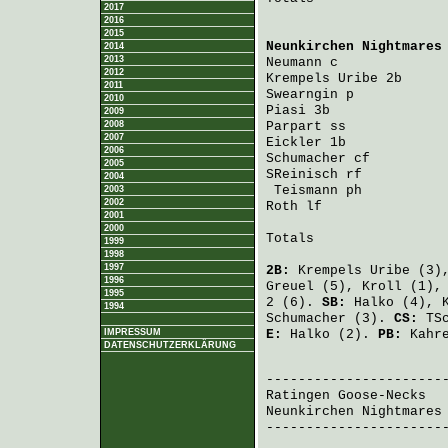
2017
2016
2015
Neunkirchen Nightmares
2014
2013
Neumann
 c             
2012
Krempels Uribe
 2b     
2011
Swearngin
 p           
2010
Piasi
 3b              
2009
2008
Parpart
 ss            
2007
Eickler
 1b            
2006
Schumacher
 cf         
2005
SReinisch
 rf          
2004
Teismann
 ph          
2003
2002
Roth
 lf               
2001
2000
Totals                 
1999
1998
1997
2B:
Krempels Uribe
(3)
1996
Greuel
(5),
Kroll
(1)
1995
2 (6).
SB:
Halko
(4),
1994
Schumacher
(3).
CS:
TS
IMPRESSUM
E:
Halko
(2).
PB:
Kahr
DATENSCHUTZERKLÄRUNG
                       
Ratingen Goose-Necks
  
Neunkirchen Nightmares
-----------------------