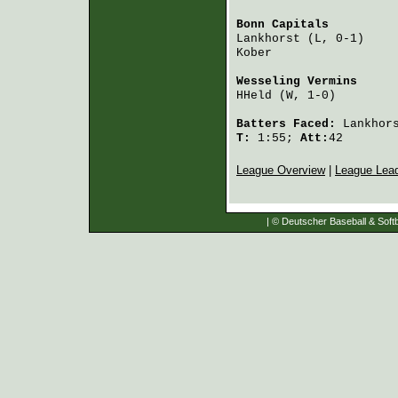
Bonn Capitals
         
Lankhorst
 (L, 0-1)    
Kober
                 
Wesseling Vermins
     
HHeld
 (W, 1-0)        
Batters Faced:
Lankhor
T:
1:55;
Att:
42
League Overview
|
League Lea
| © Deutscher Baseball & Softb