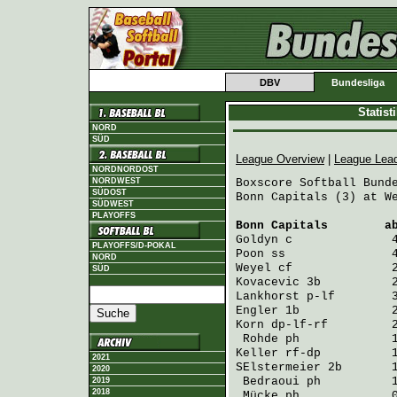
DBV
Bundesliga
Statis
NORD
SÜD
League Overview
|
League Lea
NORDNORDOST
NORDWEST
Boxscore Softball Bunde
SÜDOST
Bonn Capitals (3) at We
SÜDWEST
PLAYOFFS
Bonn Capitals
        a
Goldyn
 c              
PLAYOFFS/D-POKAL
Poon
 ss               
NORD
Weyel
 cf              
SÜD
Kovacevic
 3b          
Lankhorst
 p-lf        
Engler
 1b             
Korn
 dp-lf-rf         
Rohde
 ph             
Keller
 rf-dp          
2021
SElstermeier
 2b       
2020
Bedraoui
 ph          
2019
2018
Mücke
 ph             