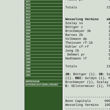
2017
2016
Totals               23
2015
2014
2013
2012
Wesseling Vermins
    a
2011
Szalay
 ss             
2010
Böttger
 c             
2009
2008
Brockmeyer
 3b         
2007
Barnes
 2b             
2006
Volkmann
 dp           
2005
Theissen
 rf-1b        
2004
Kühler
 cf-rf          
2003
2002
Jung
 1b               
2001
Dehmel
 pr            
2000
Hedtmann
 lf           
1999
1998
1997
Totals               21
1996
1995
2B:
Böttger
(1).
3B:
S
1994
(1).
RBI:
Goldyn
(1),
IMPRESSUM
Brockmeyer
(1),
Szalay
DATENSCHUTZERKLÄRUNG
E:
SElstermeier
(1),
T
                       
Bonn Capitals
       00
Wesseling Vermins
   10
-----------------------