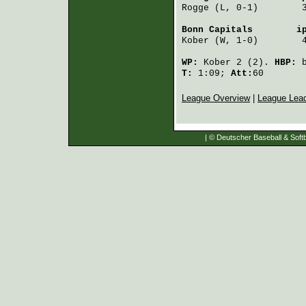
Rogge
 (L, 0-1)        
Bonn Capitals
        i
Kober
 (W, 1-0)        
WP:
Kober
2 (2).
HBP:
T:
1:09;
Att:
60
League Overview
|
League Lea
| © Deutscher Baseball & Softb