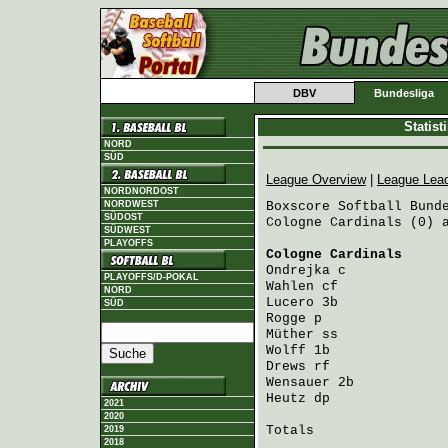
DBV
Bundesliga
Statis
NORD
SÜD
League Overview
|
League Lea
NORDNORDOST
NORDWEST
Boxscore Softball Bunde
SÜDOST
Cologne Cardinals (0) a
SÜDWEST
PLAYOFFS
Cologne Cardinals
     
Ondrejka
 c            
PLAYOFFS/D-POKAL
Wahlen
 cf             
NORD
Lucero
 3b             
SÜD
Rogge
 p               
Müther
 ss             
Wolff
 1b              
Drews
 rf              
Wensauer
 2b           
Heutz
 dp              
2021
2020
Totals                 
2019
2018