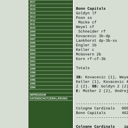
2017
2016
Bonn Capitals
         
2015
Goldyn
 lf             
2014
2013
Poon
 ss               
2012
Mücke
 cf             
2011
Weyel
 cf              
2010
Schneider
 rf         
2009
2008
Kovacevic
 3b-dp       
2007
Lankhorst
 dp-3b-ss    
2006
Engler
 1b             
2005
Keller
 c              
2004
McGovern
 2b           
2003
2002
Korn
 rf-cf-3b         
2001
2000
Totals                 
1999
1998
1997
3B:
Kovacevic
(1),
Wey
1996
Keller
(1),
Kovacevic
4
1995
2 (2).
SB:
Goldyn
2 (2
1994
E:
Müther
2 (2),
Ondre
IMPRESSUM
DATENSCHUTZERKLÄRUNG
                       
Cologne Cardinals
   00
Bonn Capitals
       46
-----------------------
Cologne Cardinals
    i