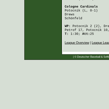
Cologne Cardinals
     
Potocnik
 (L, 0-1)     
Drews
                 
Schönfeld
             
WP:
Potocnik
2 (2),
Dr
Petrof
17,
Potocnik
10
T:
1:30;
Att:
25
League Overview
|
League Lea
| © Deutscher Baseball & Softb