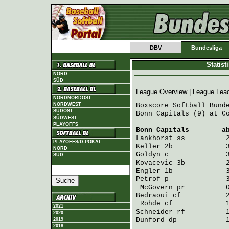
DBV
Bundesliga
Statis
NORD
SÜD
League Overview
|
League Lea
NORDNORDOST
NORDWEST
Boxscore Softball Bunde
SÜDOST
Bonn Capitals (9) at Co
SÜDWEST
PLAYOFFS
Bonn Capitals
        a
Lankhorst
 ss          
PLAYOFFS/D-POKAL
Keller
 2b             
NORD
Goldyn
 c              
SÜD
Kovacevic
 3b          
Engler
 1b             
Petrof
 p              
McGovern
 pr          
Bedraoui
 cf           
Rohde
 cf             
2021
Schneider
 rf          
2020
Dunford
 dp            
2019
2018