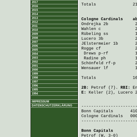
2017
Totals               21
2016
2015
2014
2013
Cologne Cardinals
    a
2012
Ondrejka
 2b           
2011
Wahlen
 c              
2010
Rübeling
 ss           
2009
2008
Lucero
 3b             
2007
JElstermeier
 1b       
2006
Rogge
 cf              
2005
Drews
 p-rf           
2004
Radine
 ph            
2003
2002
Schönfeld
 rf-p        
2001
Wensauer
 lf           
2000
1999
Totals               16
1998
1997
1996
2B:
Petrof
(7).
RBI:
E
1995
E:
Keller
(2),
Lucero
2
1994
                       
IMPRESSUM
DATENSCHUTZERKLÄRUNG
Bonn Capitals
       41
Cologne Cardinals
   00
-----------------------
Bonn Capitals
         
Petrof
 (W, 3-0)       