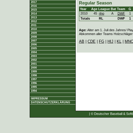
Regular Season
2017
2016
Year
Age
League
Bat
Team
G
2015
2010
45
rlno
A
DWF
1
2014
2013
Totals
RL
DWF
1
2012
2011
2010
Age:
Alter am 1. Juli des Jahres/ Pla
2009
Abkommen aller Teams Holzschläger e
2008
AB
|
CDE
|
FG
|
HIJ
|
KL
|
MN
2007
2006
2005
2004
2003
2002
2001
2000
1999
1998
1997
1996
1995
1994
IMPRESSUM
DATENSCHUTZERKLÄRUNG
| © Deutscher Baseball & Softb