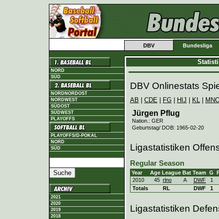
DBV
Bundesliga
Statis
NORD
SÜD
DBV Onlinestats Spie
NORDNORDOST
AB
|
CDE
|
FG
|
HIJ
|
KL
|
MN
NORDWEST
SÜDOST
Jürgen Pflug
SÜDWEST
PLAYOFFS
Nation.: GER
Geburtstag/ DOB: 1965-02-20
PLAYOFFS/D-POKAL
NORD
Ligastatistiken Offen
SÜD
Regular Season
Year
Age
League
Bat
Team
G
2010
45
rlno
A
DWF
1
Totals
RL
DWF
1
2021
2020
Ligastatistiken Defe
2019
2018