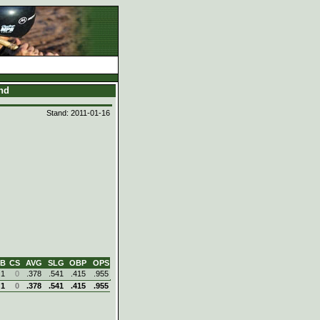
and
Stand: 2011-01-16
SB
CS
AVG
SLG
OBP
OPS
1
0
.378
.541
.415
.955
1
0
.378
.541
.415
.955