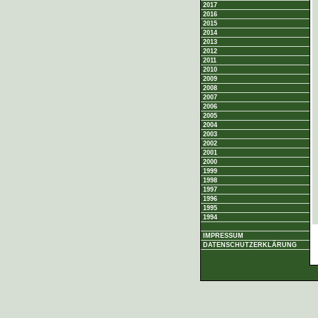
2017
2016
2015
2014
2013
2012
2011
2010
2009
2008
2007
2006
2005
2004
2003
2002
2001
2000
1999
1998
1997
1996
1995
1994
IMPRESSUM
DATENSCHUTZERKLÄRUNG