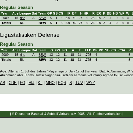
Regular Season
Year
Age
League
Bat
Team
GP
GS
CG
IP
BF
H
HR
R
ER
K
BB
HB
WP
W
2009
15
rlno
A
BEW
5
1
0
5.0
49
27
0
26
18
2
4
0
0
0
Totals
RL
BEW
5
1
0
5.0
49
27
0
26
18
2
4
0
0
0
Ligastatistiken Defense
Regular Season
Year
Age
League
Bat
Team
G
GS
PO
A
E
FLD
DP
PB
SB
CS
CSA
P
2009
15
rlno
A
BEW
13
12
11
18
11
.725
4
5
Totals
RL
BEW
13
12
11
18
11
.725
4
5
Age:
Alter am 1. Juli des Jahres/ Player age on July 1st of that year;
Bat:
A: Aluminium, W: W
Abkommen aller Teams Holzschläger einzusetzen/ all teams voluntarily agreed to use woode
AB
|
CDE
|
FG
|
HIJ
|
KL
|
MNO
|
PQR
|
S
|
TUV
|
WYZ
| © Deutscher Baseball & Softball Verband e.V. 2005 - Alle Rechte vorbehalten |