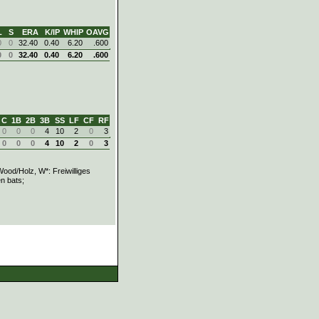
L
S
ERA
K/IP
WHIP
OAVG
0
0
32.40
0.40
6.20
.600
0
0
32.40
0.40
6.20
.600
C
1B
2B
3B
SS
LF
CF
RF
0
0
0
4
10
2
0
3
0
0
0
4
10
2
0
3
ood/Holz, W*: Freiwilliges
n bats;