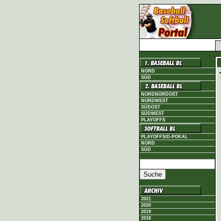
NORD
SÜD
NORDNORDOST
NORDWEST
SÜDOST
SÜDWEST
PLAYOFFS
PLAYOFFS/D-POKAL
NORD
SÜD
2021
2020
2019
2018