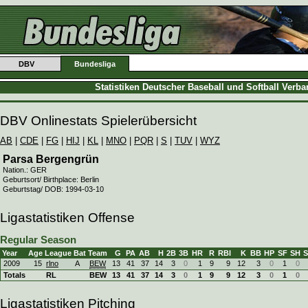
DBV
Bundesliga
Statistiken Deutscher Baseball und Softball Verb
DBV Onlinestats Spielerübersicht
AB
|
CDE
|
FG
|
HIJ
|
KL
|
MNO
|
PQR
|
S
|
TUV
|
WYZ
Parsa Bergengrün
Nation.: GER
Geburtsort/ Birthplace: Berlin
Geburtstag/ DOB: 1994-03-10
Ligastatistiken Offense
Regular Season
Year
Age
League
Bat
Team
G
PA
AB
H
2B
3B
HR
R
RBI
K
BB
HP
SF
SH
2009
15
rlno
A
BEW
13
41
37
14
3
0
1
9
9
12
3
0
1
0
Totals
RL
BEW
13
41
37
14
3
0
1
9
9
12
3
0
1
0
Ligastatistiken Pitching