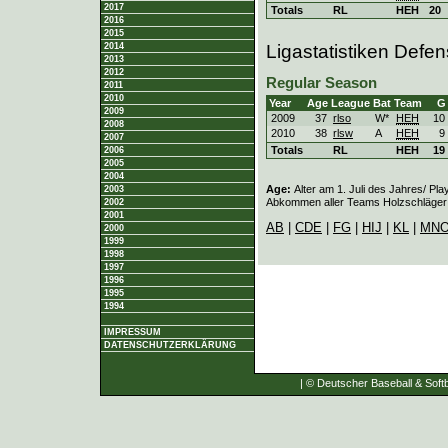
2017
Totals
RL
HEH
20
2016
2015
Ligastatistiken Defe
2014
2013
2012
Regular Season
2011
2010
Year
Age
League
Bat
Team
G
2009
2009
37
rlso
W*
HEH
10
2008
2010
38
rlsw
A
HEH
9
2007
Totals
RL
HEH
19
2006
2005
2004
Age:
Alter am 1. Juli des Jahres/ Pla
2003
Abkommen aller Teams Holzschläger e
2002
2001
AB
|
CDE
|
FG
|
HIJ
|
KL
|
MN
2000
1999
1998
1997
1996
1995
1994
IMPRESSUM
DATENSCHUTZERKLÄRUNG
| © Deutscher Baseball & Softb