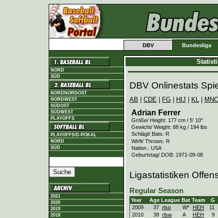
DBV
Bundesliga
Statis
NORD
SÜD
DBV Onlinestats Spie
NORDNORDOST
AB
|
CDE
|
FG
|
HIJ
|
KL
|
MN
NORDWEST
SÜDOST
Adrian Ferrer
SÜDWEST
PLAYOFFS
Größe/ Height: 177 cm / 5' 10"
Gewicht/ Weight: 88 kg / 194 lbs
Schlägt/ Bats: R
PLAYOFFS/D-POKAL
Wirft/ Throws: R
NORD
Nation.: USA
SÜD
Geburtstag/ DOB: 1971-09-08
Ligastatistiken Offen
Regular Season
2021
Year
Age
League
Bat
Team
G
2020
2009
37
rlso
W*
HEH
11
2019
2010
38
rlsw
A
HEH
9
2018