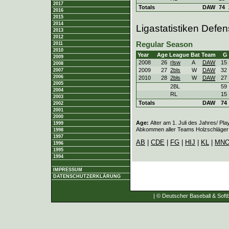
2017
Totals
DAW
74
2016
2015
2014
Ligastatistiken Defe
2013
2012
Regular Season
2011
2010
Year
Age
League
Bat
Team
G
2009
2008
26
rlsw
A
DAW
15
2008
2009
27
2bls
W
DAW
32
2007
2006
2010
28
2bls
W
DAW
27
2005
2BL
59
2004
RL
15
2003
Totals
DAW
74
2002
2001
2000
Age:
Alter am 1. Juli des Jahres/ Pla
1999
Abkommen aller Teams Holzschläger e
1998
1997
AB
|
CDE
|
FG
|
HIJ
|
KL
|
MN
1996
1995
1994
IMPRESSUM
DATENSCHUTZERKLÄRUNG
| © Deutscher Baseball & Softb