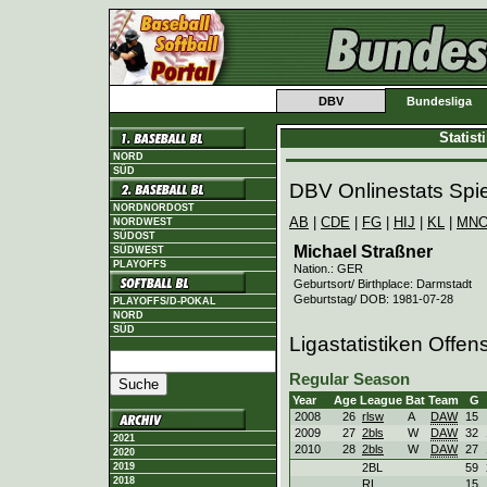
DBV
Bundesliga
Statis
NORD
SÜD
DBV Onlinestats Spie
NORDNORDOST
AB
|
CDE
|
FG
|
HIJ
|
KL
|
MN
NORDWEST
SÜDOST
Michael Straßner
SÜDWEST
PLAYOFFS
Nation.: GER
Geburtsort/ Birthplace: Darmstadt
Geburtstag/ DOB: 1981-07-28
PLAYOFFS/D-POKAL
NORD
SÜD
Ligastatistiken Offen
Regular Season
Year
Age
League
Bat
Team
G
2008
26
rlsw
A
DAW
15
2009
27
2bls
W
DAW
32
2021
2010
28
2bls
W
DAW
27
2020
2019
2BL
59
2018
RL
15