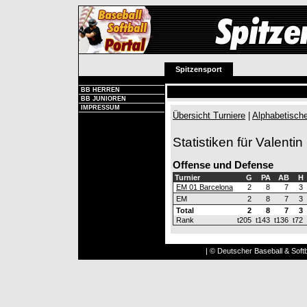
Spitzensport
BB HERREN
BB JUNIOREN
IMPRESSUM
Übersicht Turniere
|
Alphabetische
Statistiken für Valenti
Offense und Defense
Turnier
G
PA
AB
H
EM 01 Barcelona
2
8
7
3
EM
2
8
7
3
Total
2
8
7
3
Rank
t205
t143
t136
t72
| © Deutscher Baseball & Softb