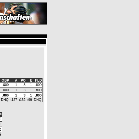
OBP
A
PO
E
FLD
.000
1
3
1
.800
.000
1
3
1
.800
.000
1
3
1
.800
DNQ
t127
t132
t99
DNQ
P
0
0
0
Q