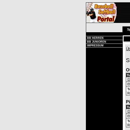
S
BB HERREN
BB JUNIOREN
IMPRESSUM
Üb
S
O
Tu
E
E
T
R
P
Tu
E
E
T
R