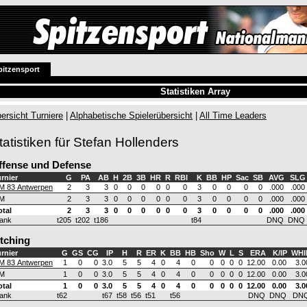
pitzensport
Statistiken Array
ersicht Turniere
|
Alphabetische Spielerübersicht
|
All Time Leaders
tatistiken für Stefan Hollenders
ffense und Defense
rnier
G
PA
AB
H
2B
3B
HR
R
RBI
K
BB
HP
Sac
SB
AVG
SLG
M 83 Antwerpen
2
3
3
0
0
0
0
0
0
3
0
0
0
0
.000
.000
M
2
3
3
0
0
0
0
0
0
3
0
0
0
0
.000
.000
otal
2
3
3
0
0
0
0
0
0
3
0
0
0
0
.000
.000
ank
t205
t202
t186
t84
DNQ
DNQ
itching
rnier
G
GS
CG
IP
H
R
ER
K
BB
HB
Sho
W
L
S
ERA
K/IP
WHI
M 83 Antwerpen
1
0
0
3.0
5
5
4
0
4
0
0
0
0
0
12.00
0.00
3.0
M
1
0
0
3.0
5
5
4
0
4
0
0
0
0
0
12.00
0.00
3.0
otal
1
0
0
3.0
5
5
4
0
4
0
0
0
0
0
12.00
0.00
3.0
ank
t62
t67
t58
t56
t51
t56
DNQ
DNQ
DN