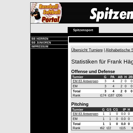
Spitzensport
BB HERREN
BB JUNIOREN
IMPRESSUM
Übersicht Turniere
|
Alphabetische S
Statistiken für Frank Hä
Offense und Defense
Turnier
G
PA
AB
H
2B
EM 83 Antwerpen
3
4
2
0
0
EM
3
4
2
0
0
Total
3
4
2
0
0
Rank
t174
t187
t206
Pitching
Turnier
G
GS
CG
IP
H
EM 83 Antwerpen
1
1
0
0.0
0
EM
1
1
0
0.0
0
Total
1
1
0
0.0
0
Rank
t62
t22
t115
t