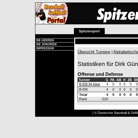
Spitzensport
BB HERREN
BB JUNIOREN
IMPRESSUM
Übersicht Turniere
|
Alphabetische
Statistiken für Dirk Gü
Offense und Defense
Turnier
G
PA
AB
H
2B
3B
B-EM 94 Kiew
4
0
0
0
0
0
B-EM
4
0
0
0
0
0
Total
4
0
0
0
0
0
Rank
t110
| © Deutscher Baseball & Softb