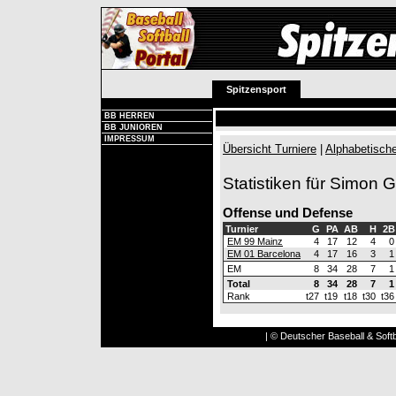
Spitzensport
BB HERREN
BB JUNIOREN
IMPRESSUM
Übersicht Turniere
|
Alphabetische
Statistiken für Simon 
Offense und Defense
Turnier
G
PA
AB
H
2B
EM 99 Mainz
4
17
12
4
0
EM 01 Barcelona
4
17
16
3
1
EM
8
34
28
7
1
Total
8
34
28
7
1
Rank
t27
t19
t18
t30
t36
| © Deutscher Baseball & Softb