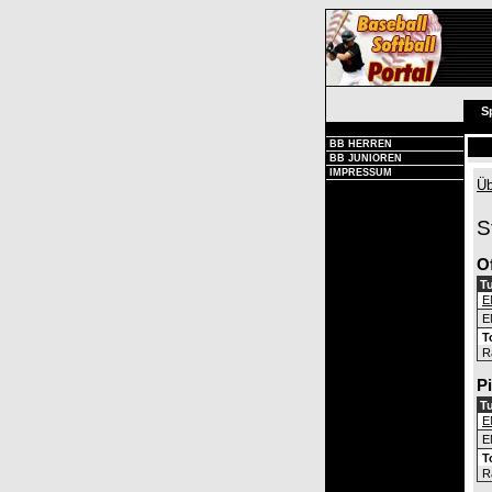
S
BB HERREN
BB JUNIOREN
IMPRESSUM
Üb
S
O
Tu
E
E
T
R
P
Tu
E
E
T
R