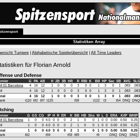
pitzensport
Statistiken Array
ersicht Turniere
|
Alphabetische Spielerübersicht
|
All Time Leaders
tatistiken für Florian Arnold
ffense und Defense
rnier
G
PA
AB
H
2B
3B
HR
R
RBI
K
BB
HP
Sac
SB
AVG
SL
M 01 Barcelona
4
16
12
1
0
0
0
3
0
0
1
3
0
1
.083
.083
M
4
16
12
1
0
0
0
3
0
0
1
3
0
1
.083
.083
otal
4
16
12
1
0
0
0
3
0
0
1
3
0
1
.083
.083
ank
t110
t92
t97
t125
t58
t122
t3
t54
DNQ
DNQ
itching
rnier
G
GS
CG
IP
H
R
ER
K
BB
HB
Sho
W
L
S
ERA
K/IP
WHIP
M 01 Barcelona
1
0
0
4.0
0
0
0
2
1
0
0
1
0
0
0.00
0.50
0.25
M
1
0
0
4.0
0
0
0
2
1
0
0
1
0
0
0.00
0.50
0.25
otal
1
0
0
4.0
0
0
0
2
1
0
0
1
0
0
0.00
0.50
0.25
ank
t62
t59
t59
t89
t9
DNQ
DNQ
DNQ