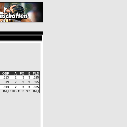
G
OBP
A
PO
E
FLD
.313
2
3
3
.625
.313
2
3
3
.625
.313
2
3
3
.625
DNQ
t106
t132
t42
DNQ