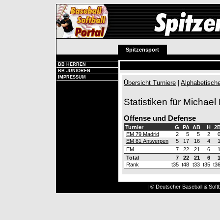
Spitzensport
BB HERREN
BB JUNIOREN
IMPRESSUM
Übersicht Turniere
|
Alphabetische
Statistiken für Michael
Offense und Defense
Turnier
G
PA
AB
H
2
EM 79 Madrid
2
5
5
2
EM 81 Antwerpen
5
17
16
4
EM
7
22
21
6
Total
7
22
21
6
Rank
t35
t48
t33
t35
t3
| © Deutscher Baseball & Softb