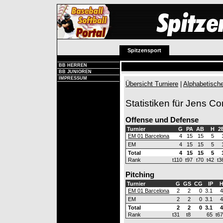
Spitzensport
BB HERREN
BB JUNIOREN
IMPRESSUM
Übersicht Turniere
|
Alphabetische
Statistiken für Jens C
Offense und Defense
Turnier
G
PA
AB
H
2
EM 01 Barcelona
4
15
15
5
EM
4
15
15
5
Total
4
15
15
5
Rank
t110
t97
t70
t42
t3
Pitching
Turnier
G
GS
CG
IP
EM 01 Barcelona
2
2
0
3.1
4
EM
2
2
0
3.1
4
Total
2
2
0
3.1
4
Rank
t31
t8
65
t67