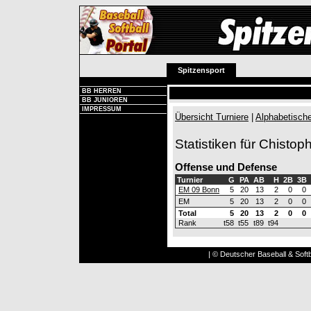
Spitzensport
BB HERREN
BB JUNIOREN
IMPRESSUM
Übersicht Turniere
|
Alphabetische
Statistiken für Chistop
Offense und Defense
Turnier
G
PA
AB
H
2B
3B
EM 09 Bonn
5
20
13
2
0
0
EM
5
20
13
2
0
0
Total
5
20
13
2
0
0
Rank
t58
t55
t89
t94
| © Deutscher Baseball & Softb