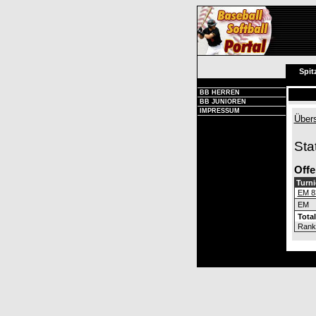
Spit
BB HERREN
BB JUNIOREN
IMPRESSUM
Übers
Sta
Offe
Turni
EM 8
EM
Total
Rank