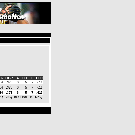
LG
OBP
A
PO
E
FLD
86
.375
6
5
7
.611
86
.375
6
5
7
.611
86
.375
6
5
7
.611
NQ
DNQ
t50
t105
t10
DNQ