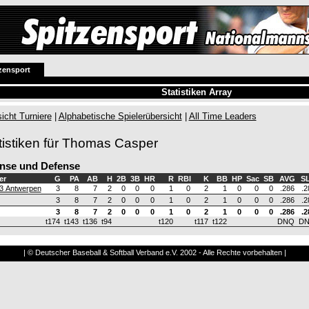
zensport
Statistiken Array
icht Turniere
|
Alphabetische Spielerübersicht
|
All Time Leaders
tistiken für Thomas Casper
nse und Defense
er
G
PA
AB
H
2B
3B
HR
R
RBI
K
BB
HP
Sac
SB
AVG
S
3 Antwerpen
3
8
7
2
0
0
0
1
0
2
1
0
0
0
.286
.2
3
8
7
2
0
0
0
1
0
2
1
0
0
0
.286
.2
3
8
7
2
0
0
0
1
0
2
1
0
0
0
.286
.2
t174
t143
t136
t94
t120
t117
t122
DNQ
D
| © Deutscher Baseball & Softball Verband e.V. 2002 - Alle Rechte vorbehalten |