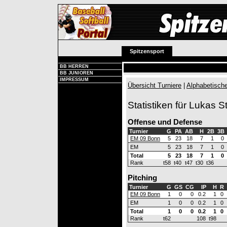
Spitzensport
BB HERREN
BB JUNIOREN
IMPRESSUM
Übersicht Turniere
|
Alphabetische
Statistiken für Lukas St
Offense und Defense
Turnier
G
PA
AB
H
2B
3B
EM 09 Bonn
5
23
18
7
1
0
EM
5
23
18
7
1
0
Total
5
23
18
7
1
0
Rank
t58
t40
t47
t30
t36
Pitching
Turnier
G
GS
CG
IP
H
R
EM 09 Bonn
1
0
0
0.2
1
0
EM
1
0
0
0.2
1
0
Total
1
0
0
0.2
1
0
Rank
t62
108
t98