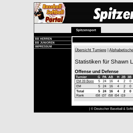
Spitzensport
BB HERREN
BB JUNIOREN
IMPRESSUM
Übersicht Turniere
|
Alphabetische
Statistiken für Shawn L
Offense und Defense
Turnier
G
PA
AB
H
2B
3B
EM 09 Bonn
5
24
16
4
2
0
EM
5
24
16
4
2
0
Total
5
24
16
4
2
0
Rank
t58
t37
t58
t54
t19
| © Deutscher Baseball & Softb