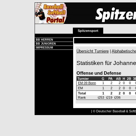
Spitzensport
BB HERREN
BB JUNIOREN
IMPRESSUM
Übersicht Turniere
|
Alphabetische
Statistiken für Johan
Offense und Defense
Turnier
G
PA
AB
H
2B
3
EM 09 Bonn
1
2
2
0
0
EM
1
2
2
0
0
Total
1
2
2
0
0
Rank
t253
t219
t206
| © Deutscher Baseball & Softb