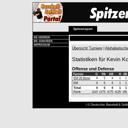
Spitzensport
BB HERREN
BB JUNIOREN
IMPRESSUM
Übersicht Turniere
|
Alphabetische
Statistiken für Kevin K
Offense und Defense
Turnier
G
PA
AB
H
2B
EM 09 Bonn
4
5
4
1
1
EM
4
5
4
1
1
Total
4
5
4
1
1
Rank
t110
t175
t170
t125
t36
| © Deutscher Baseball & Softb