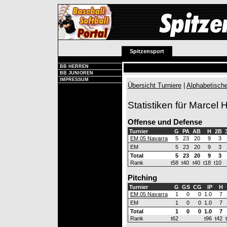
Spitzensport
BB HERREN
BB JUNIOREN
IMPRESSUM
Übersicht Turniere
|
Alphabetische
Statistiken für Marcel 
Offense und Defense
Turnier
G
PA
AB
H
2B
EM 05 Navarra
5
23
20
9
3
EM
5
23
20
9
3
Total
5
23
20
9
3
Rank
t58
t40
t40
t18
t10
Pitching
Turnier
G
GS
CG
IP
H
EM 05 Navarra
1
0
0
1.0
7
EM
1
0
0
1.0
7
Total
1
0
0
1.0
7
Rank
t62
t96
t42