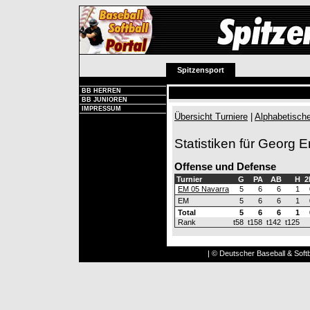
Spitzensport
BB HERREN
BB JUNIOREN
IMPRESSUM
Übersicht Turniere
|
Alphabetische
Statistiken für Georg 
Offense und Defense
Turnier
G
PA
AB
H
2
EM 05 Navarra
5
6
6
1
EM
5
6
6
1
Total
5
6
6
1
Rank
t58
t158
t142
t125
| © Deutscher Baseball & Softb