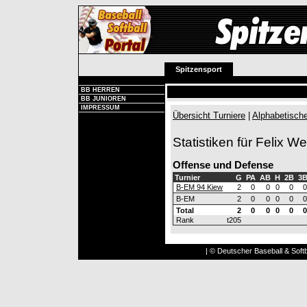
Spitzensport
BB HERREN
BB JUNIOREN
IMPRESSUM
Übersicht Turniere
|
Alphabetische
Statistiken für Felix W
Offense und Defense
Turnier
G
PA
AB
H
2B
3
B-EM 94 Kiew
2
0
0
0
0
0
B-EM
2
0
0
0
0
0
Total
2
0
0
0
0
0
Rank
t205
| © Deutscher Baseball & Softb