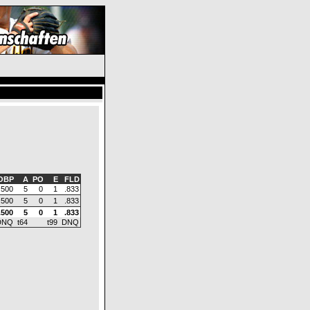
OBP
A
PO
E
FLD
.500
5
0
1
.833
.500
5
0
1
.833
.500
5
0
1
.833
DNQ
t64
t99
DNQ