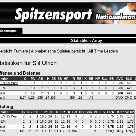
pitzensport
Statistiken Array
ersicht Turniere
|
Alphabetische Spielerübersicht
|
All Time Leaders
tatistiken für Slif Ulrich
ffense und Defense
rnier
G
PA
AB
H
2B
3B
HR
R
RBI
K
BB
HP
Sac
SB
AVG
SLG
-EM 95 Wien
3
10
7
2
1
0
0
3
1
0
3
0
0
0
.286
.429
-EM
3
10
7
2
1
0
0
3
1
0
3
0
0
0
.286
.429
otal
3
10
7
2
1
0
0
3
1
0
3
0
0
0
.286
.429
ank
t174
t126
t136
t94
t36
t58
t92
t45
DNQ
DNQ
itching
rnier
G
GS
CG
IP
H
R
ER
K
BB
HB
Sho
W
L
S
ERA
K/IP
WHIP
-EM 95 Wien
2
2
1
16.0
24
15
12
19
4
0
0
2
0
0
6.75
1.19
1.75
-EM
2
2
1
16.0
24
15
12
19
4
0
0
2
0
0
6.75
1.19
1.75
otal
2
2
1
16.0
24
15
12
19
4
0
0
2
0
0
6.75
1.19
1.75
ank
t31
t8
t5
t11
t7
t21
t17
3
t56
t4
DNQ
DNQ
DNQ