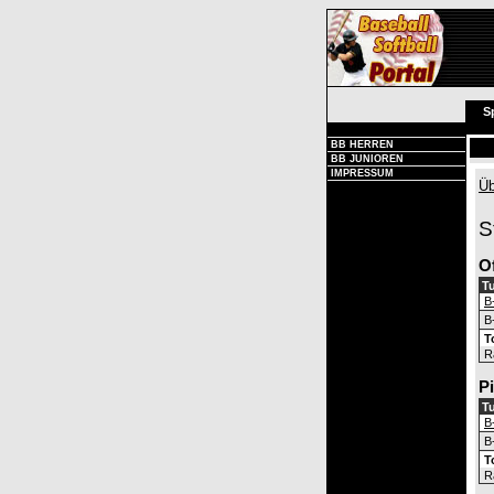
S
BB HERREN
BB JUNIOREN
IMPRESSUM
Üb
S
O
Tu
B
B
T
R
P
Tu
B
B
T
R