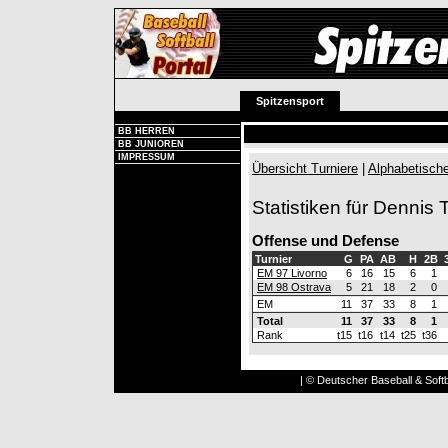
Spitzensport
BB HERREN
BB JUNIOREN
IMPRESSUM
Übersicht Turniere
|
Alphabetische
Statistiken für Dennis T
Offense und Defense
Turnier
G
PA
AB
H
2B
EM 97 Livorno
6
16
15
6
1
EM 98 Ostrava
5
21
18
2
0
EM
11
37
33
8
1
Total
11
37
33
8
1
Rank
t15
t16
t14
t25
t36
| © Deutscher Baseball & Softb