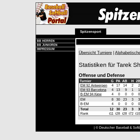
Spitzensport
BB HERREN
BB JUNIOREN
IMPRESSUM
Übersicht Turniere
|
Alphabetische
Statistiken für Tarek S
Offense und Defense
Turnier
G
PA
AB
H
2
EM 92 Antwerpen
4
17
14
2
2
EM 93 Barcelona
4
13
9
1
1
B-EM 94 Kiew
4
0
0
0
0
EM
8
30
23
3
3
B-EM
4
0
0
0
0
Total
12
30
23
3
3
Rank
t11
t28
t28
t72
t10
| © Deutscher Baseball & Softb