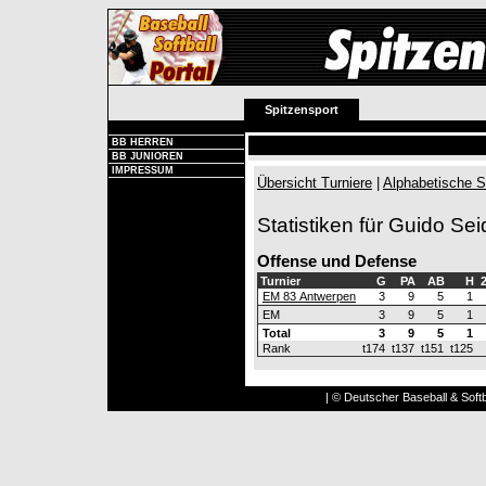
Spitzensport
BB HERREN
BB JUNIOREN
IMPRESSUM
Übersicht Turniere
|
Alphabetische S
Statistiken für Guido Sei
Offense und Defense
Turnier
G
PA
AB
H
EM 83 Antwerpen
3
9
5
1
EM
3
9
5
1
Total
3
9
5
1
Rank
t174
t137
t151
t125
| © Deutscher Baseball & Softb