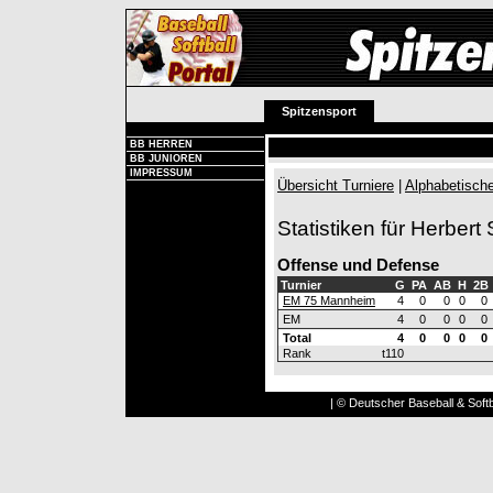
Spitzensport
BB HERREN
BB JUNIOREN
IMPRESSUM
Übersicht Turniere
|
Alphabetische
Statistiken für Herbe
Offense und Defense
Turnier
G
PA
AB
H
2B
EM 75 Mannheim
4
0
0
0
0
EM
4
0
0
0
0
Total
4
0
0
0
0
Rank
t110
| © Deutscher Baseball & Softb