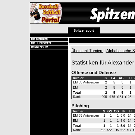
Spitzensport
BB HERREN
BB JUNIOREN
IMPRESSUM
Übersicht Turniere
|
Alphabetische S
Statistiken für Alexande
Offense und Defense
Turnier
G
PA
AB
H
EM 83 Antwerpen
2
5
5
1
EM
2
5
5
1
Total
2
5
5
1
Rank
t205
t175
t151
t125
Pitching
Turnier
G
GS
CG
IP
H
EM 83 Antwerpen
1
1
1
5.0
14
EM
1
1
1
5.0
14
Total
1
1
1
5.0
14
Rank
t62
t22
t5
t52
t17
t