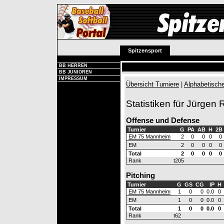
Spitzensport
BB HERREN
BB JUNIOREN
IMPRESSUM
Übersicht Turniere
|
Alphabetische
Statistiken für Jürgen
Offense und Defense
Turnier
G
PA
AB
H
2B
EM 75 Mannheim
2
0
0
0
0
EM
2
0
0
0
0
Total
2
0
0
0
0
Rank
t205
Pitching
Turnier
G
GS
CG
IP
H
EM 75 Mannheim
1
0
0
0.0
0
EM
1
0
0
0.0
0
Total
1
0
0
0.0
0
Rank
t62