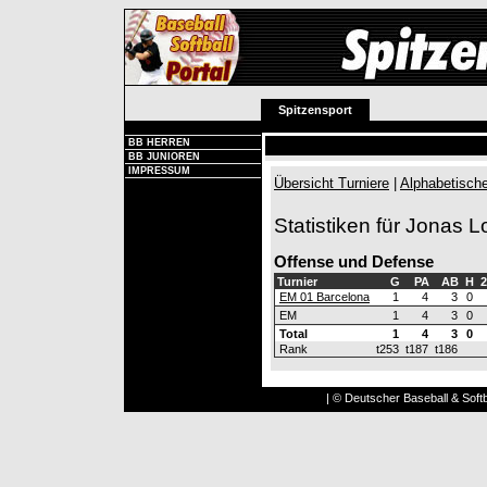
Spitzensport
BB HERREN
BB JUNIOREN
IMPRESSUM
Übersicht Turniere
|
Alphabetische
Statistiken für Jonas L
Offense und Defense
Turnier
G
PA
AB
H
2
EM 01 Barcelona
1
4
3
0
EM
1
4
3
0
Total
1
4
3
0
Rank
t253
t187
t186
| © Deutscher Baseball & Softb