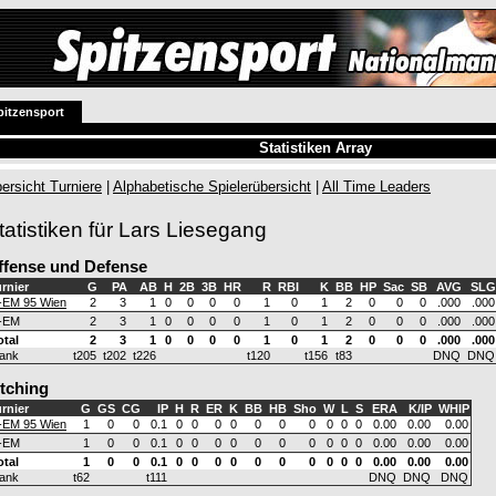
pitzensport
Statistiken Array
ersicht Turniere
|
Alphabetische Spielerübersicht
|
All Time Leaders
tatistiken für Lars Liesegang
ffense und Defense
rnier
G
PA
AB
H
2B
3B
HR
R
RBI
K
BB
HP
Sac
SB
AVG
SLG
-EM 95 Wien
2
3
1
0
0
0
0
1
0
1
2
0
0
0
.000
.000
-EM
2
3
1
0
0
0
0
1
0
1
2
0
0
0
.000
.000
otal
2
3
1
0
0
0
0
1
0
1
2
0
0
0
.000
.000
ank
t205
t202
t226
t120
t156
t83
DNQ
DNQ
itching
rnier
G
GS
CG
IP
H
R
ER
K
BB
HB
Sho
W
L
S
ERA
K/IP
WHIP
-EM 95 Wien
1
0
0
0.1
0
0
0
0
0
0
0
0
0
0
0.00
0.00
0.00
-EM
1
0
0
0.1
0
0
0
0
0
0
0
0
0
0
0.00
0.00
0.00
otal
1
0
0
0.1
0
0
0
0
0
0
0
0
0
0
0.00
0.00
0.00
ank
t62
t111
DNQ
DNQ
DNQ