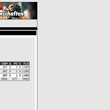
OBP
A
PO
E
FLD
.667
0
1
0
1.000
.667
0
1
0
1.000
.667
0
1
0
1.000
DNQ
t177
DNQ