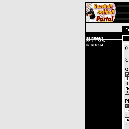
S
BB HERREN
BB JUNIOREN
IMPRESSUM
Üb
S
O
Tu
B
B
T
R
P
Tu
B
B
T
R