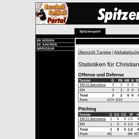
Spitzensport
BB HERREN
BB JUNIOREN
IMPRESSUM
Übersicht Turniere
|
Alphabetische
Statistiken für Christia
Offense und Defense
Turnier
G
PA
AB
H
2
EM 01 Barcelona
3
2
0
0
EM
3
2
0
0
Total
3
2
0
0
Rank
t174
t219
Pitching
Turnier
G
GS
CG
IP
EM 01 Barcelona
1
0
0
1.0
4
EM
1
0
0
1.0
4
Total
1
0
0
1.0
4
Rank
t62
t96
t67