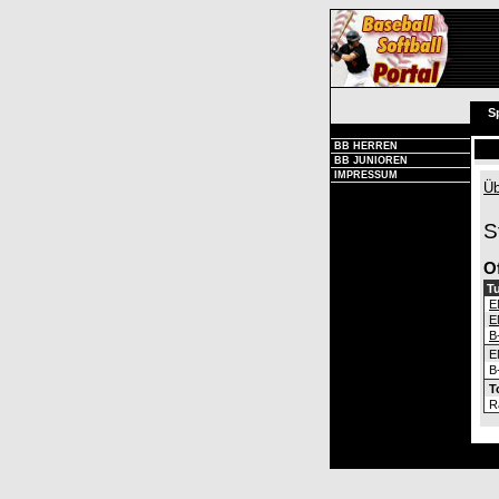
S
BB HERREN
BB JUNIOREN
IMPRESSUM
Üb
S
O
Tu
E
E
B
E
B
T
R