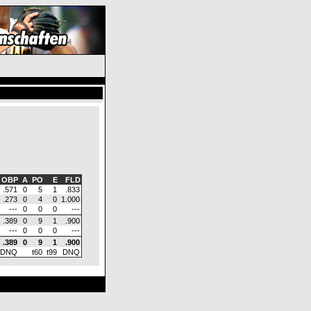
OBP
A
PO
E
FLD
.571
0
5
1
.833
.273
0
4
0
1.000
---
0
0
0
---
.389
0
9
1
.900
---
0
0
0
---
.389
0
9
1
.900
DNQ
t60
t99
DNQ