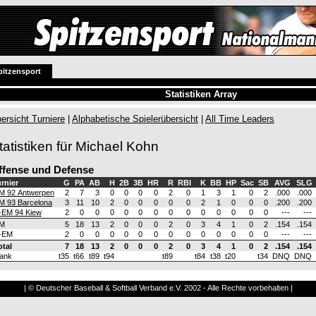
pitzensport
Statistiken Array
ersicht Turniere
|
Alphabetische Spielerübersicht
|
All Time Leaders
tatistiken für Michael Kohn
ffense und Defense
rnier
G
PA
AB
H
2B
3B
HR
R
RBI
K
BB
HP
Sac
SB
AVG
SLG
M 92 Antwerpen
2
7
3
0
0
0
0
2
0
1
3
1
0
2
.000
.000
M 93 Barcelona
3
11
10
2
0
0
0
0
0
2
1
0
0
0
.200
.200
-EM 94 Kiew
2
0
0
0
0
0
0
0
0
0
0
0
0
0
---
---
M
5
18
13
2
0
0
0
2
0
3
4
1
0
2
.154
.154
-EM
2
0
0
0
0
0
0
0
0
0
0
0
0
0
---
---
otal
7
18
13
2
0
0
0
2
0
3
4
1
0
2
.154
.154
ank
t35
t66
t89
t94
t89
t84
t38
t20
t34
DNQ
DNQ
| © Deutscher Baseball & Softball Verband e.V. 2002 - Alle Rechte vorbehalten |