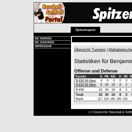
Spitzensport
BB HERREN
BB JUNIOREN
IMPRESSUM
Übersicht Turniere
|
Alphabetische
Statistiken für Benjami
Offense und Defense
Turnier
G
PA
AB
H
2B
3
B-EM 94 Kiew
4
0
0
0
0
B-EM 95 Wien
6
34
19
8
2
B-EM
10
34
19
8
2
Total
10
34
19
8
2
Rank
t17
t19
t45
t25
t19
| © Deutscher Baseball & Softb