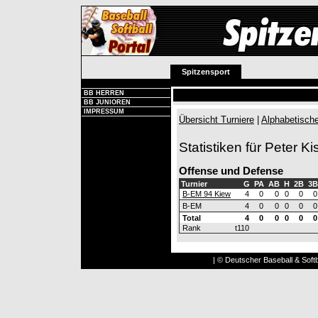
Spitzensport
BB HERREN
BB JUNIOREN
IMPRESSUM
Übersicht Turniere
|
Alphabetische
Statistiken für Peter Ki
Offense und Defense
Turnier
G
PA
AB
H
2B
3B
B-EM 94 Kiew
4
0
0
0
0
0
B-EM
4
0
0
0
0
0
Total
4
0
0
0
0
0
Rank
t110
| © Deutscher Baseball & Softb