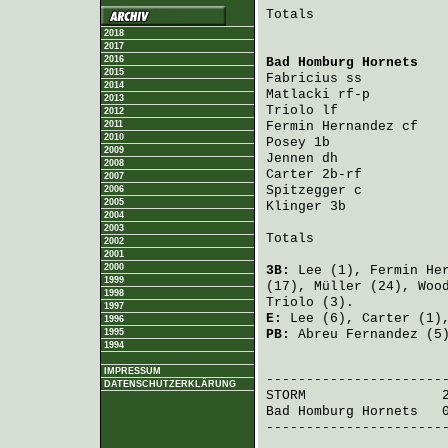
Totals                 
2018
2017
2016
Bad Homburg Hornets
   
2015
Fabricius
 ss          
2014
Matlacki
 rf-p         
2013
Triolo
 lf             
2012
2011
Fermin Hernandez
 cf   
2010
Posey
 1b              
2009
Jennen
 dh             
2008
Carter
 2b-rf          
2007
Spitzegger
 c          
2006
2005
Klinger
 3b            
2004
2003
Totals                 
2002
2001
2000
3B:
Lee
(1),
Fermin He
1999
(17),
Müller
(24),
Woo
1998
Triolo
(3).
1997
E:
Lee
(6),
Carter
(1)
1996
1995
PB:
Abreu Fernandez
(5)
1994
                       
IMPRESSUM
DATENSCHUTZERKLÄRUNG
STORM
                 
Bad Homburg Hornets
   
-----------------------