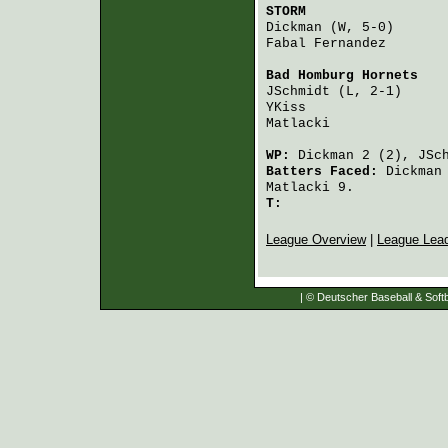
STORM
                 
Dickman
 (W, 5-0)      
Fabal Fernandez
       
Bad Homburg Hornets
   
JSchmidt
 (L, 2-1)     
YKiss
                 
Matlacki
              
WP:
Dickman
2 (2),
JSc
Batters Faced:
Dickman
Matlacki
9.
T:
League Overview
|
League Lea
| © Deutscher Baseball & Softb