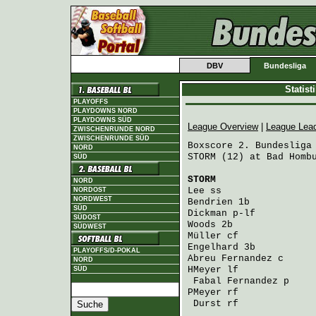
DBV
Bundesliga
Statis
PLAYOFFS
PLAYDOWNS NORD
PLAYDOWNS SÜD
League Overview
|
League Lea
ZWISCHENRUNDE NORD
ZWISCHENRUNDE SÜD
Boxscore 2. Bundesliga 
NORD
STORM (12) at Bad Hombu
SÜD
STORM
                 
NORD
Lee
 ss                
NORDOST
NORDWEST
Bendrien
 1b           
SÜD
Dickman
 p-lf          
SÜDOST
Woods
 2b              
SÜDWEST
Müller
 cf             
Engelhard
 3b          
PLAYOFFS/D-POKAL
Abreu Fernandez
 c     
NORD
HMeyer
 lf             
SÜD
Fabal Fernandez
 p    
PMeyer
 rf             
Durst
 rf             