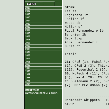
STORM
                 
2018
Lee
 ss                
2017
2016
Engelhard
 lf          
2015
Sailer
 lf            
2014
Woods
 2b              
2013
Müller
 cf             
2012
2011
Fabal Fernandez
 p-3b  
2010
Bendrien
 1b           
2009
Beck
 3b-p             
2008
Abreu Fernandez
 c     
2007
Durst
 rf              
2006
2005
2004
Totals                 
2003
2002
2B:
CRoß
(1),
Fabal Fe
2001
2000
(1),
CRoß
2 (3),
Thier
1999
(11),
Rosenthal
2 (6)
1998
SB:
McPeck
4 (11),
CRo
1997
(5),
Lee
4 (20).
CS:
W
1996
1995
E:
BFeldmann
2 (2),
CR
1994
(7).
PB:
BFeldmann
(2)
IMPRESSUM
                       
DATENSCHUTZERKLÄRUNG
Darmstadt Whippets
   1
STORM
                1
-----------------------