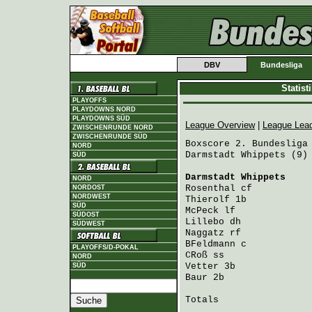
DBV
Bundesliga
Statis
PLAYOFFS
PLAYDOWNS NORD
PLAYDOWNS SÜD
League Overview
|
League Lea
ZWISCHENRUNDE NORD
ZWISCHENRUNDE SÜD
Boxscore 2. Bundesliga 
NORD
Darmstadt Whippets (9) 
SÜD
Darmstadt Whippets
    
NORD
Rosenthal
 cf          
NORDOST
NORDWEST
Thierolf
 1b           
SÜD
McPeck
 lf             
SÜDOST
Lillebo
 dh            
SÜDWEST
Naggatz
 rf            
BFeldmann
 c           
PLAYOFFS/D-POKAL
CRoß
 ss               
NORD
Vetter
 3b             
SÜD
Baur
 2b               
Totals                 