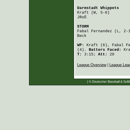
Darmstadt Whippets
    
Kraft
 (W, 5-0)        
JRoß
                  
STORM
                 
Fabal Fernandez
 (L, 2-
Beck
                  
WP:
Kraft
(6),
Fabal F
(4).
Batters Faced:
Kr
T:
3:15;
Att:
20
League Overview
|
League Lea
| © Deutscher Baseball & Softb