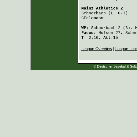
Mainz Athletics 2
     
Schnorbach
 (L, 0-3)   
CFeldmann
             
WP:
Schnorbach
2 (3).
Faced:
Nelson
27,
Schn
T:
2:10;
Att:
15
League Overview
|
League Lea
| © Deutscher Baseball & Softb