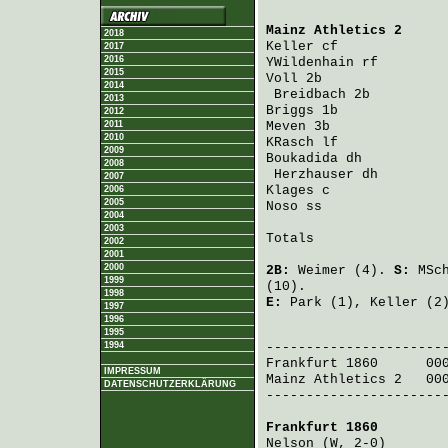
Mainz Athletics 2
     
2018
Keller
 cf             
2017
2016
YWildenhain
 rf        
2015
Voll
 2b               
2014
Breidbach
 2b         
2013
Briggs
 1b             
2012
2011
Meven
 3b              
2010
KRasch
 lf             
2009
Boukadida
 dh          
2008
Herzhauser
 dh        
2007
Klages
 c              
2006
2005
Noso
 ss               
2004
2003
Totals                 
2002
2001
2000
2B:
Weimer
(4).
S:
MSc
1999
(10).
1998
E:
Park
(1),
Keller
(2)
1997
1996
                       
1995
1994
Frankfurt 1860
      00
IMPRESSUM
Mainz Athletics 2
   00
DATENSCHUTZERKLÄRUNG
-----------------------
Frankfurt 1860
        
Nelson
 (W, 2-0)       