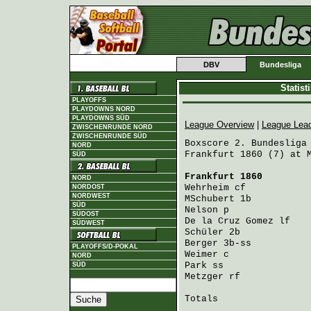
DBV
Bundesliga
Statis
PLAYOFFS
PLAYDOWNS NORD
PLAYDOWNS SÜD
League Overview
|
League Lea
ZWISCHENRUNDE NORD
ZWISCHENRUNDE SÜD
Boxscore 2. Bundesliga 
NORD
Frankfurt 1860 (7) at M
SÜD
Frankfurt 1860
        
NORD
Wehrheim
 cf           
NORDOST
NORDWEST
MSchubert
 1b          
SÜD
Nelson
 p              
SÜDOST
De la Cruz Gomez
 lf   
SÜDWEST
Schüler
 2b            
Berger
 3b-ss          
PLAYOFFS/D-POKAL
Weimer
 c              
NORD
Park
 ss               
SÜD
Metzger
 rf            
Totals                 