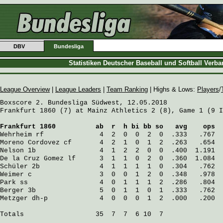
DBV
Bundesliga
Statistiken Deutscher Baseball und Softball Verb
League Overview
|
League Leaders
|
Team Ranking
| Highs & Lows:
Players
/
Boxscore 2. Bundesliga Südwest, 12.05.2018

Frankfurt 1860 (7) at Mainz Athletics 2 (8), Game 1 (9 I
Frankfurt 1860
          ab  r  h bi bb so   avg    ops
Wehrheim
 rf              4  2  0  0  2  0  .333   .767
Moreno Cordovez
 cf       4  2  1  0  1  2  .263   .654
Nelson
 1b                4  1  2  2  0  0  .400  1.191
De la Cruz Gomez
 lf      3  1  1  0  2  0  .360  1.084
Schüler
 2b               4  1  1  1  1  0  .304   .762
Weimer
 c                 3  0  0  1  2  0  .348   .978
Park
 ss                  4  0  1  1  1  2  .286   .804
Berger
 3b                5  0  1  1  0  1  .333   .762
Metzger
 dh-p             4  0  0  0  1  2  .000   .200
Totals                  35  7  7  6 10  7
