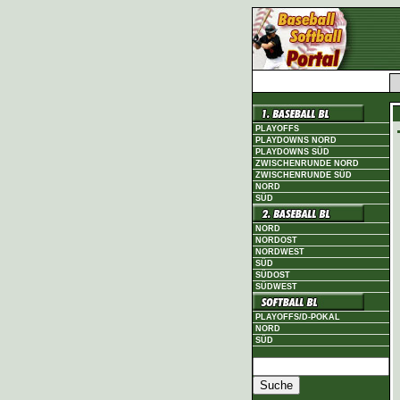
PLAYOFFS
PLAYDOWNS NORD
PLAYDOWNS SÜD
ZWISCHENRUNDE NORD
ZWISCHENRUNDE SÜD
NORD
SÜD
NORD
NORDOST
NORDWEST
SÜD
SÜDOST
SÜDWEST
PLAYOFFS/D-POKAL
NORD
SÜD