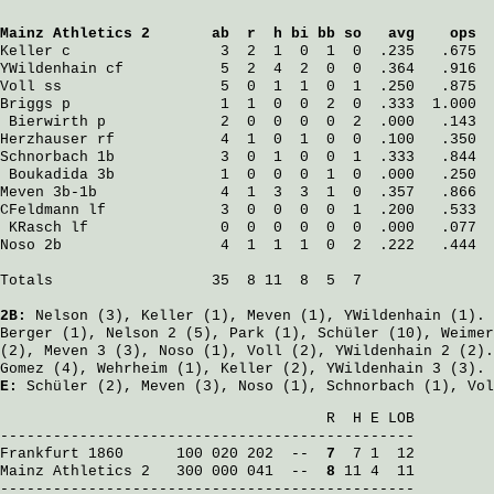
Mainz Athletics 2
       ab  r  h bi bb so   avg    ops
Keller
 c                 3  2  1  0  1  0  .235   .675
YWildenhain
 cf           5  2  4  2  0  0  .364   .916
Voll
 ss                  5  0  1  1  0  1  .250   .875
Briggs
 p                 1  1  0  0  2  0  .333  1.000
Bierwirth
 p             2  0  0  0  0  2  .000   .143
Herzhauser
 rf            4  1  0  1  0  0  .100   .350
Schnorbach
 1b            3  0  1  0  0  1  .333   .844
Boukadida
 3b            1  0  0  0  1  0  .000   .250
Meven
 3b-1b              4  1  3  3  1  0  .357   .866
CFeldmann
 lf             3  0  0  0  0  1  .200   .533
KRasch
 lf               0  0  0  0  0  0  .000   .077
Noso
 2b                  4  1  1  1  0  2  .222   .444
Totals                  35  8 11  8  5  7

2B:
Nelson
(3),
Keller
(1),
Meven
(1),
YWildenhain
(1).
Berger
(1),
Nelson
2 (5),
Park
(1),
Schüler
(10),
Weimer
(2),
Meven
3 (3),
Noso
(1),
Voll
(2),
YWildenhain
2 (2)
Gomez
(4),
Wehrheim
(1),
Keller
(2),
YWildenhain
3 (3).
E:
Schüler
(2),
Meven
(3),
Noso
(1),
Schnorbach
(1),
Vol
                                     R  H E LOB

Frankfurt 1860
      100 020 202  -- 
 7
Mainz Athletics 2
   300 000 041  -- 
 8
 11 4  11

-----------------------------------------------
