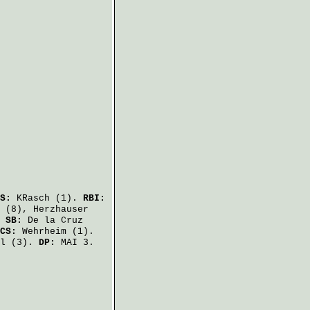
S:
KRasch
(1).
RBI:
(8),
Herzhauser
.
SB:
De la Cruz
CS:
Wehrheim
(1).
l
(3).
DP:
MAI 3.