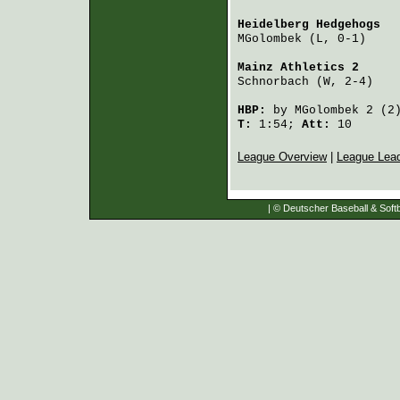
Heidelberg Hedgehogs
  
MGolombek
 (L, 0-1)    
Mainz Athletics 2
     
Schnorbach
 (W, 2-4)   
HBP:
by
MGolombek
2 (2
T:
1:54;
Att:
10
League Overview
|
League Lea
| © Deutscher Baseball & Softb