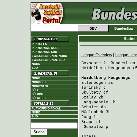
DBV
Bundesliga
Statis
PLAYOFFS
PLAYDOWNS NORD
PLAYDOWNS SÜD
League Overview
|
League Lea
ZWISCHENRUNDE NORD
ZWISCHENRUNDE SÜD
Boxscore 2. Bundesliga 
NORD
Heidelberg Hedgehogs (5
SÜD
Heidelberg Hedgehogs
  
NORD
Ellenbogen
 ss         
NORDOST
NORDWEST
Turinsky
 c            
SÜD
Skultety
 cf           
SÜDOST
Szalay
 2b             
SÜDWEST
Lang-Wehrle
 1b        
Schuler
 dh            
PLAYOFFS/D-POKAL
MGolombek
 3b          
NORD
Jung
 lf               
SÜD
Braun
 rf              
Gonzalez
 p           
Totals                 