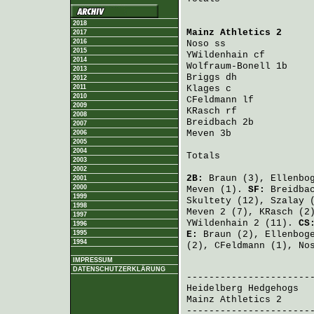
2018
Mainz Athletics 2
     
2017
2016
Noso
 ss               
2015
YWildenhain
 cf        
2014
Wolfraum-Bonell
 1b    
2013
Briggs
 dh             
2012
2011
Klages
 c              
2010
CFeldmann
 lf          
2009
KRasch
 rf             
2008
Breidbach
 2b          
2007
Meven
 3b              
2006
2005
2004
Totals                 
2003
2002
2B:
Braun
(3),
Ellenbo
2001
2000
Meven
(1).
SF:
Breidba
1999
Skultety
(12),
Szalay
(
1998
Meven
2 (7),
KRasch
(2
1997
YWildenhain
2 (11).
CS
1996
1995
E:
Braun
(2),
Ellenbog
1994
(2),
CFeldmann
(1),
No
IMPRESSUM
                       
DATENSCHUTZERKLÄRUNG
Heidelberg Hedgehogs
  
Mainz Athletics 2
     
-----------------------