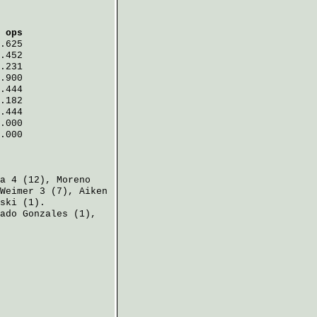
 ops
.625
.452
.231
.900
.444
.182
.444
.000
.000
a
4 (12),
Moreno
Weimer
3 (7),
Aiken
ski
(1).
ado Gonzales
(1),