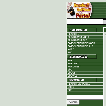
PLAYOFFS
PLAYDOWNS NORD
PLAYDOWNS SÜD
ZWISCHENRUNDE NORD
ZWISCHENRUNDE SÜD
NORD
SÜD
NORD
NORDOST
NORDWEST
SÜD
SÜDOST
SÜDWEST
PLAYOFFS/D-POKAL
NORD
SÜD