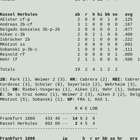
Kassel Herkules
               ab  r  h bi bb so   avg   
AElster
 cf-p                   2  0  0  0  1  0  .125   
Andreas
 2b-cf                  3  1  0  0  0  0  .167   
Delgado Gonzales
 3b-p-2b       3  0  0  0  0  1  .077   
Aiken
 c-3b                     2  0  2  1  0  0  .400   
Isbrücker
 1b                   2  0  1  0  0  0  .222   
MKotzot
 ss                     2  0  0  0  0  0  .091   
Sobanski
 p-3b-c                1  0  0  0  1  0  .111   
Reinold
 rf                     2  0  0  0  0  1  .000   
Hehr
 lf                        2  1  1  0  0  0  .500  1
Totals                        19  2  4  1  2  2

2B:
Park
(1),
Weimer
2 (3).
HR:
Cabrera
(2).
RBI:
Cabrer
Cordovez
(3),
Schüler
(8),
Seyerlein
(2),
Wehrheim
(3),
(1).
SB:
Riebel-Vosgerau
(1),
Aiken
(2),
Hehr
(1),
Soban
E:
De la Cruz Gomez
(1),
Weimer
2 (3),
Aiken
2 (2),
Delg
MKotzot
(5),
Sobanski
(1).
DP:
FRA 1, KAS 1.
                              R H E LOB

Frankfurt 1860
    433 40 -- 
 14
Kassel Herkules
   002 00 -- 
  2
 4 5  4

---------------------------------------

Frankfurt 1860
           ip      h  r er bb so hr   era