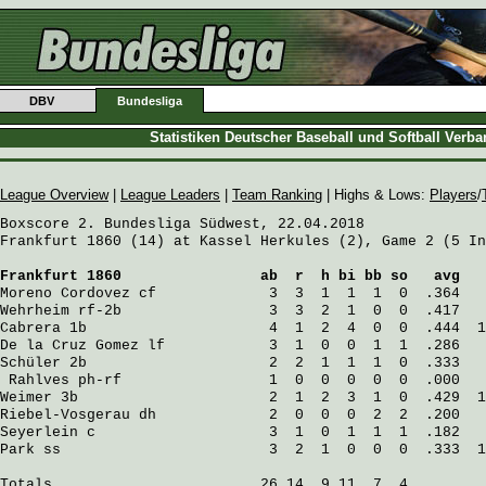
DBV
Bundesliga
Statistiken Deutscher Baseball und Softball Verb
League Overview
|
League Leaders
|
Team Ranking
| Highs & Lows:
Players
/
Boxscore 2. Bundesliga Südwest, 22.04.2018

Frankfurt 1860 (14) at Kassel Herkules (2), Game 2 (5 In
Frankfurt 1860
                ab  r  h bi bb so   avg   
Moreno Cordovez
 cf             3  3  1  1  1  0  .364   
Wehrheim
 rf-2b                 3  3  2  1  0  0  .417   
Cabrera
 1b                     4  1  2  4  0  0  .444  1
De la Cruz Gomez
 lf            3  1  0  0  1  1  .286   
Schüler
 2b                     2  2  1  1  1  0  .333   
Rahlves
 ph-rf                 1  0  0  0  0  0  .000   
Weimer
 3b                      2  1  2  3  1  0  .429  1
Riebel-Vosgerau
 dh             2  0  0  0  2  2  .200   
Seyerlein
 c                    3  1  0  1  1  1  .182   
Park
 ss                        3  2  1  0  0  0  .333  1
Totals                        26 14  9 11  7  4
