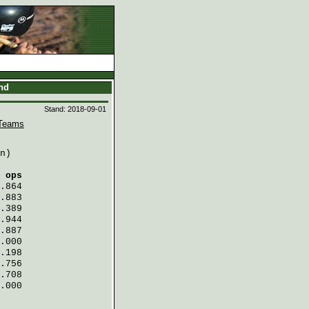
and
Stand: 2018-09-01
Teams
n)

 ops
.864
.883
.389
.944
.887
.000
.198
.756
.708
.000