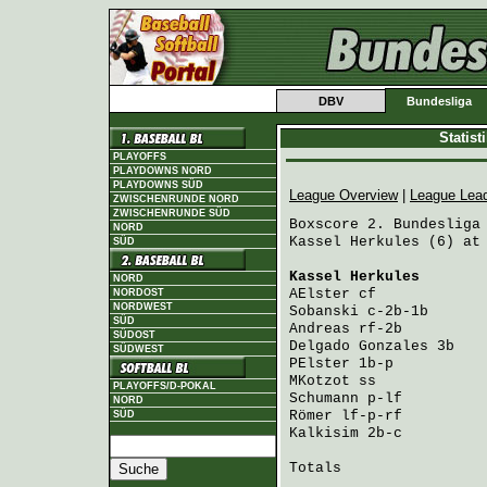
DBV
Bundesliga
Statis
PLAYOFFS
PLAYDOWNS NORD
PLAYDOWNS SÜD
League Overview
|
League Lea
ZWISCHENRUNDE NORD
ZWISCHENRUNDE SÜD
Boxscore 2. Bundesliga 
NORD
Kassel Herkules (6) at 
SÜD
Kassel Herkules
       
NORD
AElster
 cf            
NORDOST
NORDWEST
Sobanski
 c-2b-1b      
SÜD
Andreas
 rf-2b         
SÜDOST
Delgado Gonzales
 3b   
SÜDWEST
PElster
 1b-p          
MKotzot
 ss            
PLAYOFFS/D-POKAL
Schumann
 p-lf         
NORD
Römer
 lf-p-rf         
SÜD
Kalkisim
 2b-c         
Totals                 