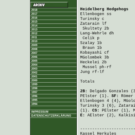
Heidelberg Hedgehogs
  
2018
Ellenbogen
 ss         
2017
2016
Turinsky
 c            
2015
Zatarain
 lf           
2014
Skultety
 2b          
2013
Lang-Wehrle
 dh        
2012
2011
Celik
 p              
2010
Szalay
 1b             
2009
Braun
 1b             
2008
Kobayashi
 cf          
2007
MGolombek
 3b          
2006
2005
Heckelei
 2b           
2004
Mussel
 ph-rf         
2003
Jung
 rf-lf            
2002
2001
2000
Totals                 
1999
1998
2B:
Delgado Gonzales
(
1997
PElster
(1).
SF:
Römer
1996
1995
Ellenbogen
4 (4),
MGol
1994
Turinsky
3 (6),
Zatara
(1).
CS:
PElster
(1),
IMPRESSUM
E:
AElster
(2),
Kalkis
DATENSCHUTZERKLÄRUNG
                       
Kassel Herkules
       