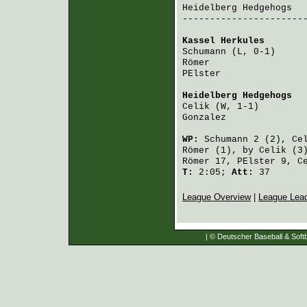
Heidelberg Hedgehogs
  
-----------------------
Kassel Herkules
       
Schumann
 (L, 0-1)     
Römer
                 
PElster
               
Heidelberg Hedgehogs
  
Celik
 (W, 1-1)        
Gonzalez
              
WP:
Schumann
2 (2),
Ce
Römer
(1), by
Celik
(3
Römer
17,
PElster
9,
C
T:
2:05;
Att:
37
League Overview
|
League Lea
| © Deutscher Baseball & Softb